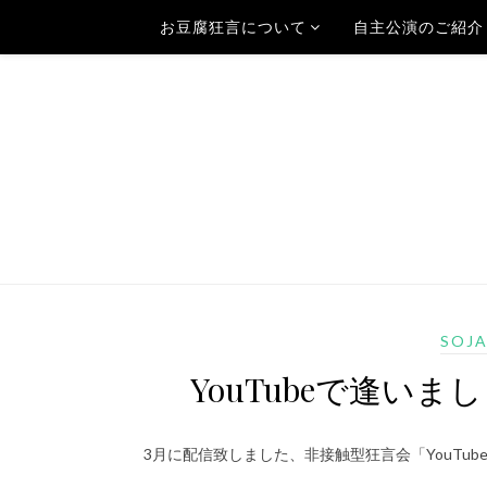
お豆腐狂言について
自主公演のご紹介
SOJ
YouTubeで逢いま
3月に配信致しました、非接触型狂言会「YouTu