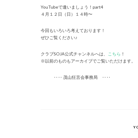
YouTubeで逢いましょう！part4
４月１２日（日）１４時〜
今回もいろいろ考えております！
ぜひご覧ください♪
クラブSOJA公式チャンネルへは、
こちら
！
※以前のものもアーカイブでご覧いただけます。
‥‥ 茂山狂言会事務局 ‥‥
Y