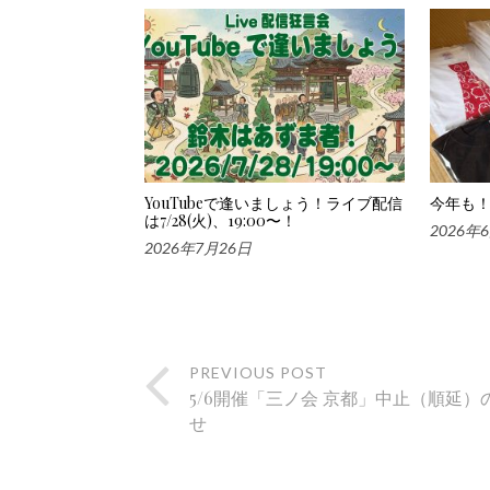
YouTubeで逢いましょう！ライブ配信
今年も！
は7/28(火)、19:00〜！
2026年
2026年7月26日
PREVIOUS POST
5/6開催「三ノ会 京都」中止（順延）
せ