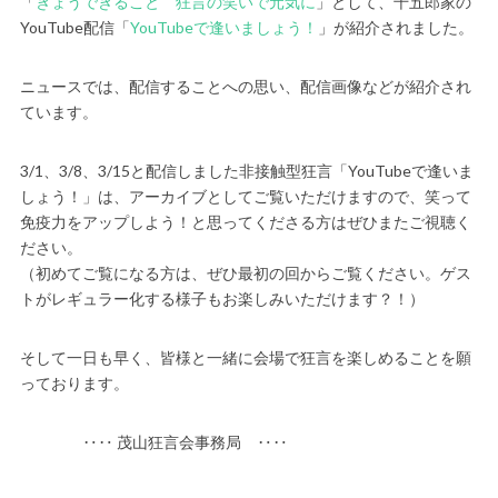
「
きょうできること 狂言の笑いで元気に
」として、千五郎家の
YouTube配信「
YouTubeで逢いましょう！
」が紹介されました。
ニュースでは、配信することへの思い、配信画像などが紹介され
ています。
3/1、3/8、3/15と配信しました非接触型狂言「YouTubeで逢いま
しょう！」は、アーカイブとしてご覧いただけますので、笑って
免疫力をアップしよう！と思ってくださる方はぜひまたご視聴く
ださい。
（初めてご覧になる方は、ぜひ最初の回からご覧ください。ゲス
トがレギュラー化する様子もお楽しみいただけます？！）
そして一日も早く、皆様と一緒に会場で狂言を楽しめることを願
っております。
‥‥ 茂山狂言会事務局 ‥‥