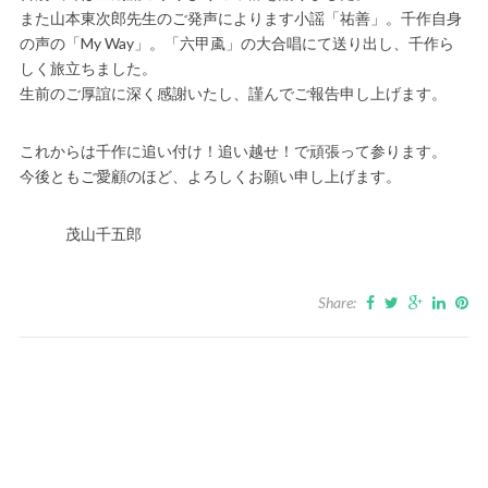
また山本東次郎先生のご発声によります小謡「祐善」。千作自身
の声の「My Way」。「六甲颪」の大合唱にて送り出し、千作ら
しく旅立ちました。
生前のご厚誼に深く感謝いたし、謹んでご報告申し上げます。
これからは千作に追い付け！追い越せ！で頑張って参ります。
今後ともご愛顧のほど、よろしくお願い申し上げます。
茂山千五郎
Share: