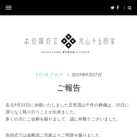
SOJAブログ
2019年9月27日
ご報告
去る9月21日に永眠いたしました五世茂山千作の葬儀は、25日に
滞りなく執り行うことが出来ました。
多くの方にご会葬を賜りまして、誠に有難うございました。
告別式では金剛流ご宗家よりご弔辞を賜りました。