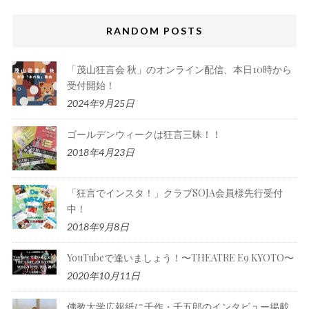
RANDOM POSTS
「茂山狂言会 秋」のオンライン配信、本日10時から
受付開始！
2024年9月25日
ゴールデンウィークは狂言三昧！！
2018年4月23日
「狂言でインスタ！」クラブSOJA会員様先行受付
中！
2018年9月8日
YouTubeで逢いましょう！〜THEATRE E9 KYOTO〜
2020年10月11日
佛教大学広報紙に千作・千五郎のインタビュー掲載