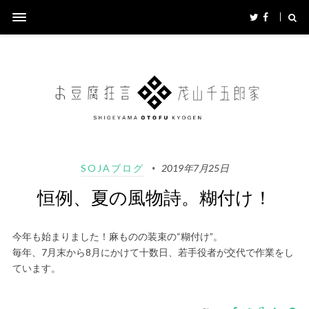
SOJAブログ
2019年7月25日
恒例、夏の風物詩。糊付け！
今年も始まりました！麻ものの装束の“糊付け”。
毎年、7月末から8月にかけて十数日、若手役者が交代で作業をし
ています。