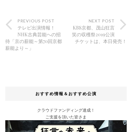
PREVIOUS POST
NEXT POST
テレビ出演情報！
KBS京都、茂山狂言
NHK古典芸能への招
笑の収穫祭2019公演
待「京の薪能～第70回京都
チケットは、本日発売！
薪能より～」
おすすめ情報＆おすすめ公演
クラウドファンディング達成！
ご支援を頂いた皆さま