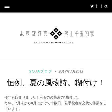
SOJAブログ
2019年7月25日
恒例、夏の風物詩。糊付け！
今年も始まりました！麻ものの装束の“糊付け”。
毎年、7月末から8月にかけて十数日、若手役者が交代で作業をし
ています。