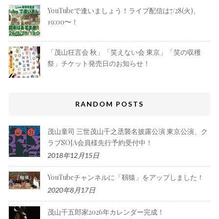
YouTubeで逢いましょう！ライブ配信は7/28(火)、
19:00〜！
「茂山狂言会 秋」「笑えない会 東京」「笑の収穫
祭」チケット発売日のお知らせ！
RANDOM POSTS
茂山童司 三世茂山千之丞襲名披露公演 東京公演、ク
ラブSOJA会員様先行予約受付中！
2018年12月15日
YouTubeチャンネルに「靱猿」をアップしました！
2020年8月17日
茂山千五郎家2026年カレンダー完成！