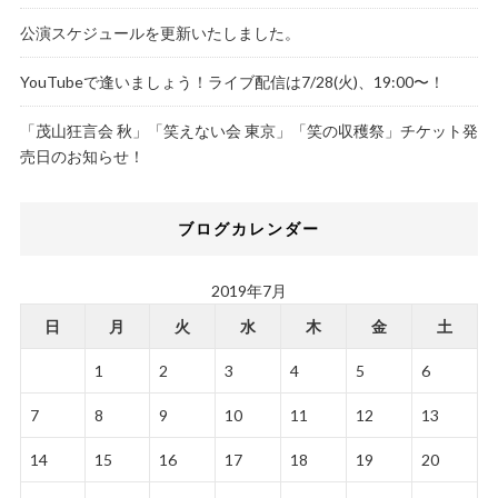
公演スケジュールを更新いたしました。
YouTubeで逢いましょう！ライブ配信は7/28(火)、19:00〜！
「茂山狂言会 秋」「笑えない会 東京」「笑の収穫祭」チケット発
売日のお知らせ！
ブログカレンダー
2019年7月
日
月
火
水
木
金
土
1
2
3
4
5
6
7
8
9
10
11
12
13
14
15
16
17
18
19
20