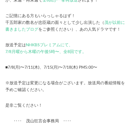
ご記憶にある方もいらっしゃるはず！
千五郎家の数名が忠臣蔵の面々として少し出演した（
茂が以前に
書きましたブログ
をご参照ください）、あの人気ドラマです！
放送予定は
NHKBSプレミアムにて、
7/8月曜から木曜の午後5時〜、全8回です。
■7/8(月)〜7/11(木)、7/15(月)〜7/18(木) PM5:00〜
※放送予定は変更になる場合がございます。放送局の番組情報を
予めご確認ください。
是非ご覧ください！
‥‥ 茂山狂言会事務局 ‥‥