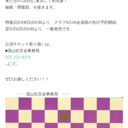
来たる5/12(日)に東京にて初見参！
秘曲「狸腹鼓」を披きます。
明後日3/24(日)10:00より、クラブSOJA会員様の先行予約開始、
翌3/25(月)10:00より、一般発売です。
公演チケット取り扱いは、
■茂山狂言会事務局
075-221-8371
…にて。
ぜひお越しください！！
‥‥ 茂山狂言会事務局 ‥‥