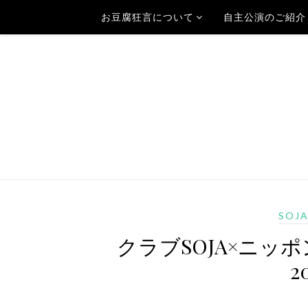
お豆腐狂言について
自主公演のご紹介
SOJ
クラブSOJA×ニッ
2