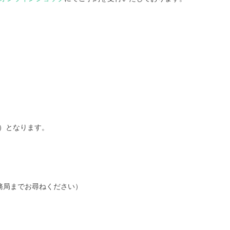
、
円）となります。
務局までお尋ねください）