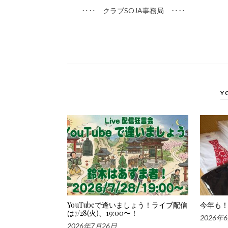
‥‥ クラブSOJA事務局 ‥‥
Y
YouTubeで逢いましょう！ライブ配信
今年も！
は7/28(火)、19:00〜！
2026年
2026年7月26日