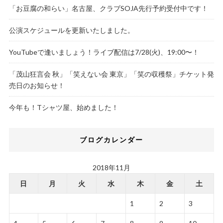
「お豆腐の和らい」名古屋、クラブSOJA先行予約受付中です！
公演スケジュールを更新いたしました。
YouTubeで逢いましょう！ライブ配信は7/28(火)、19:00〜！
「茂山狂言会 秋」「笑えない会 東京」「笑の収穫祭」チケット発
売日のお知らせ！
今年も！Tシャツ屋、始めました！
ブログカレンダー
2018年11月
日
月
火
水
木
金
土
1
2
3