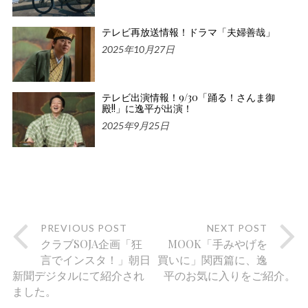
テレビ再放送情報！ドラマ「夫婦善哉」
2025年10月27日
テレビ出演情報！9/30「踊る！さんま御
殿!!」に逸平が出演！
2025年9月25日
PREVIOUS POST
NEXT POST
クラブSOJA企画「狂
MOOK「手みやげを
言でインスタ！」朝日
買いに」関西篇に、逸
新聞デジタルにて紹介され
平のお気に入りをご紹介。
ました。