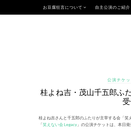
お豆腐狂言について
自主公演のご紹介
公演チケッ
桂よね吉・茂山千五郎ふたり
受
桂よね吉さんと千五郎のふたりが主宰する会「笑
「
笑えない会 Legacy
」の公演チケットは、本日発