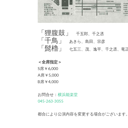
「狸腹鼓」
千五郎、千之丞
「千鳥」
あきら、島田、宗彦
「髭櫓」
七五三、茂、逸平、千之丞、竜正
＜全席指定＞
S席￥6,000
A席￥5,000
B席￥4,000
お問合せ：
横浜能楽堂
045-263-3055
都合により公演内容を変更する場合がございます