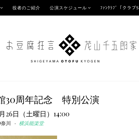
役者のご紹介
公演スケジュール
ﾌｧﾝｸﾗﾌﾞ「クラブ
館30周年記念 特別公演
9月26日（土曜日）14:00
神奈川
横浜能楽堂