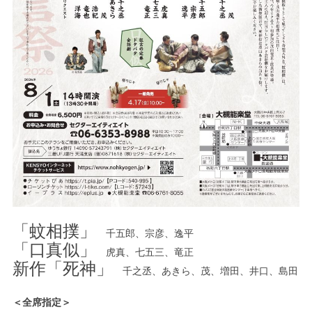
「蚊相撲」
千五郎、宗彦、逸平
「口真似」
虎真、七五三、竜正
新作「死神」
千之丞、あきら、茂、増田、井口、島田
＜全席指定＞