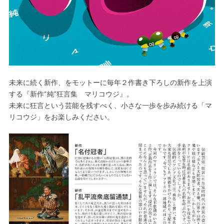
未来に続く新作、をモットーに毎年２作書き下ろしの新作を上演
する『新作“純”狂言集 マリコウジ』。
未来に狂言という芸能を残すべく、小さな一歩を歩み続ける「マ
リコウジ」をお楽しみください。