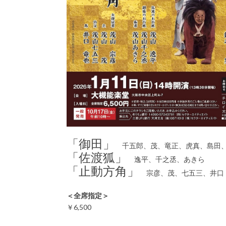
「御田」
千五郎、茂、竜正、虎真、島田
「佐渡狐」
逸平、千之丞、あきら
「止動方角」
宗彦、茂、七五三、井口
＜全席指定＞
￥6,500