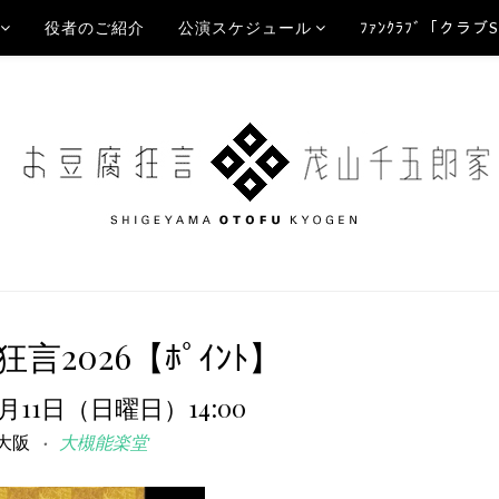
役者のご紹介
公演スケジュール
ﾌｧﾝｸﾗﾌﾞ「クラブ
言2026【ﾎﾟｲﾝﾄ】
1月11日（日曜日）14:00
大阪
大槻能楽堂