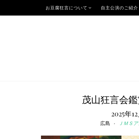
お豆腐狂言について
自主公演のご紹介
茂山狂言会鑑賞
2025年1
広島
ＪＭＳア