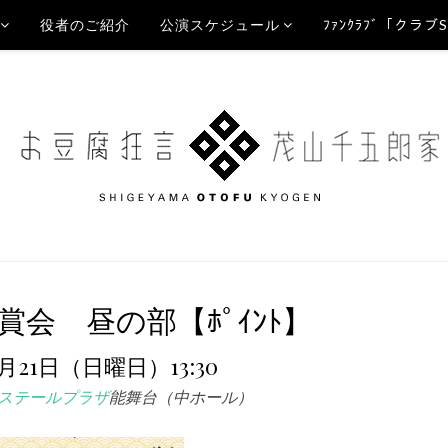
役者のご紹介
公演スケジュール
ﾌｧﾝｸﾗﾌﾞ「クラブ
会 昼の部【ﾎﾟｲﾝﾄ】
2月21日（日曜日）13:30
ステールプラザ
能舞台（中ホール）