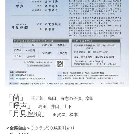
「菌」
千五郎、島田、有志の子供、増田
「呼声」
島田、井口、山下
「月見座頭」
田賀屋、松本
＜全席自由＞
※クラブSOJA割引あり