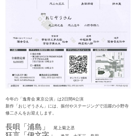
今年の「逸青会 東京公演」は2日間4公演
新作「おじぞうさん」には、振付やステージングで活躍の小野寺
修二さんをお迎えします。
長唄「浦島」
尾上菊之丞
狂言「伊文字」
逸平、七五三、島田