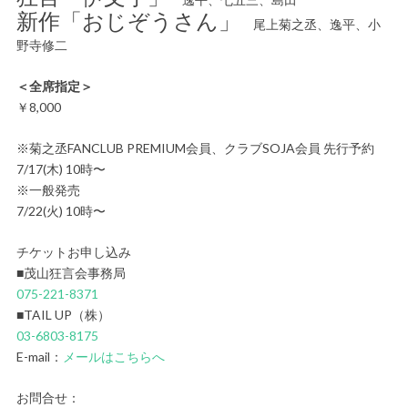
新作「おじぞうさん」
尾上菊之丞、逸平、小
野寺修二
＜全席指定＞
￥8,000
※菊之丞FANCLUB PREMIUM会員、クラブSOJA会員 先行予約
7/17(木) 10時〜
※一般発売
7/22(火) 10時〜
チケットお申し込み
■茂山狂言会事務局
075-221-8371
■TAIL UP（株）
03-6803-8175
E-mail：
メールはこちらへ
お問合せ：