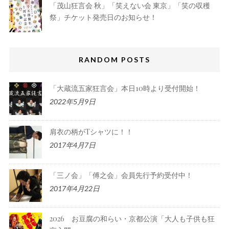
「茂山狂言会 秋」「笑えない会 東京」「笑の収穫
祭」チケット発売日のお知らせ！
RANDOM POSTS
「大蔵流五家狂言会」本日10時より受付開始！
2022年5月9日
肩衣の柄がTシャツに！！
2017年4月7日
「三ノ会」「傅之会」会員先行予約受付中！
2017年4月22日
2026 お豆腐の和らい・京都公演「大人も子供も狂