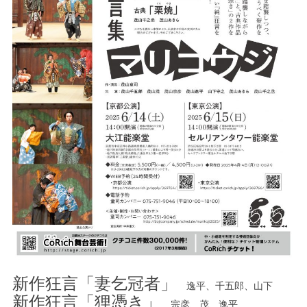
新作狂言「妻乞冠者」
逸平、千五郎、山下
新作狂言「狸憑き」
宗彦、茂、逸平