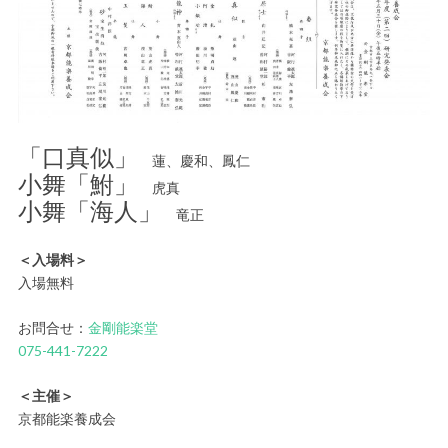
「口真似」
蓮、慶和、鳳仁
小舞「鮒」
虎真
小舞「海人」
竜正
＜入場料＞
入場無料
お問合せ：
金剛能楽堂
075-441-7222
＜主催＞
京都能楽養成会