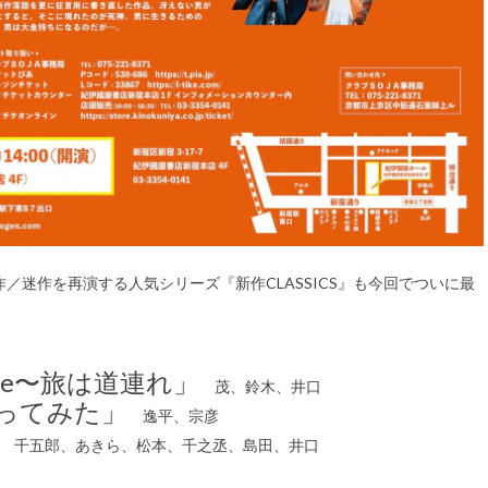
／迷作を再演する人気シリーズ『新作CLASSICS』も今回でついに最
home〜旅は道連れ」
茂、鈴木、井口
ってみた」
逸平、宗彦
千五郎、あきら、松本、千之丞、島田、井口