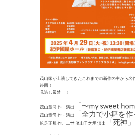
茂山家が上演してきたこれまでの新作の中から名作
終回！
見逃し厳禁！！
「〜my sweet 
茂山童司 作・演出
「全力で小舞を作
茂山童司 作・演出
「死神」
帆足正規 作、二世 茂山千之丞 演出