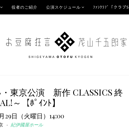
役者のご紹介
公演スケジュール
ﾌｧﾝｸﾗﾌﾞ「クラブ
・東京公演 新作 CLASSICS 終
AL!～【ﾎﾟｲﾝﾄ】
4月29日（火曜日）14:00
京
紀伊國屋ホール