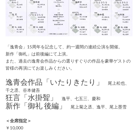
「逸青会」15周年を記念して、約一週間の連続公演を開催。
新作「御札」は前後編にて上演。
また、過去の逸青会作品からの選りすぐりの作品を豪華ゲストの
皆様の再演にてお楽しみください。
逸青会作品「いたりきたり」
尾上松也、
千之丞、谷本健吾
狂言「水掛聟」
逸平、七五三、慶和
新作「御礼 後編」
尾上菊之丞、逸平、尾上墨雪
＜全席指定＞
￥10,000