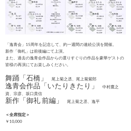
「逸青会」15周年を記念して、約一週間の連続公演を開催。
新作「御札」は前後編にて上演。
また、過去の逸青会作品からの選りすぐりの作品を豪華ゲストの
皆様の再演にてお楽しみください。
舞踊「石橋」
尾上菊之丞、尾上菊紫郎
逸青会作品「いたりきたり」
中村鷹之
資、宗彦、坂口貴信
新作「御礼 前編」
尾上菊之丞、逸平
＜全席指定＞
￥10,000