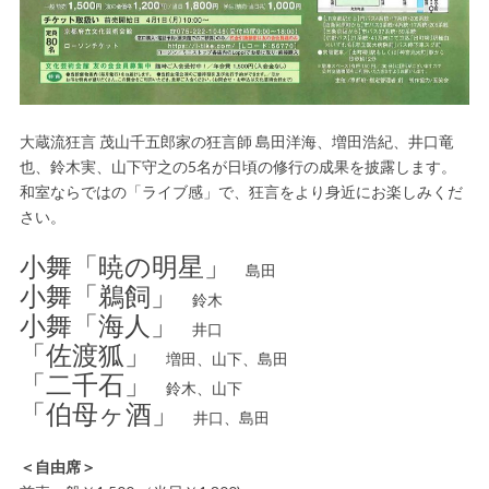
大蔵流狂言 茂山千五郎家の狂言師 島田洋海、増田浩紀、井口竜
也、鈴木実、山下守之の5名が日頃の修行の成果を披露します。
和室ならではの「ライブ感」で、狂言をより身近にお楽しみくだ
さい。
小舞「暁の明星」
島田
小舞「鵜飼」
鈴木
小舞「海人」
井口
「佐渡狐」
増田、山下、島田
「二千石」
鈴木、山下
「伯母ヶ酒」
井口、島田
＜自由席＞