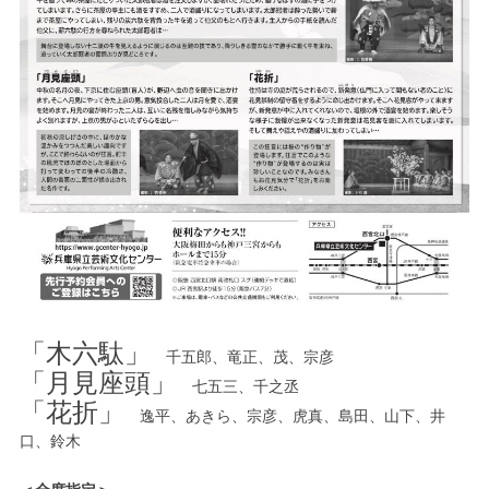
「木六駄」
千五郎、竜正、茂、宗彦
「月見座頭」
七五三、千之丞
「花折」
逸平、あきら、宗彦、虎真、島田、山下、井
口、鈴木