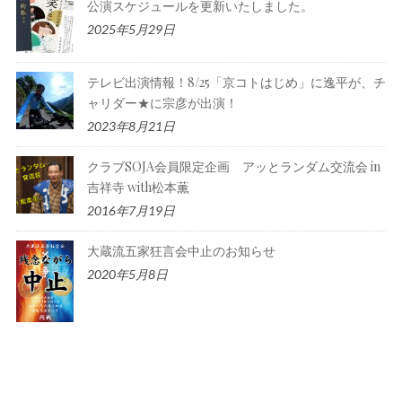
公演スケジュールを更新いたしました。
2025年5月29日
テレビ出演情報！8/25「京コトはじめ」に逸平が、チ
ャリダー★に宗彦が出演！
2023年8月21日
クラブSOJA会員限定企画 アッとランダム交流会 in
吉祥寺 with松本薫
2016年7月19日
大蔵流五家狂言会中止のお知らせ
2020年5月8日