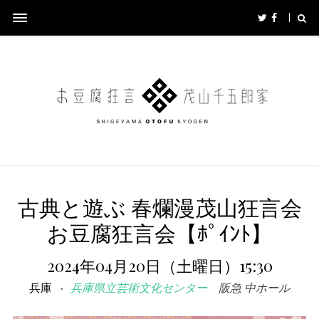
古典と遊ぶ 春爛漫茂山狂言会
お豆腐狂言会【ﾎﾟｲﾝﾄ】
2024年04月20日（土曜日）15:30
兵庫
兵庫県立芸術文化センター
阪急 中ホール