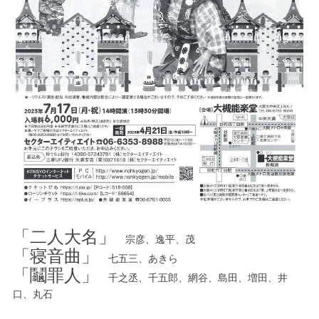
「二人大名」
宗彦、逸平、茂
「寝音曲」
七五三、あきら
「鬮罪人」
千之丞、千五郎、網谷、島田、増田、井
口、丸石