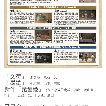
「文荷」
あきら、丸石、茂
「墨塗」
七五三、山下、宗彦
新作「琵琶姫」
（作：小佐田定雄、演出：茂山童
司） 千五郎、茂、千之丞、島田
アフタートーク