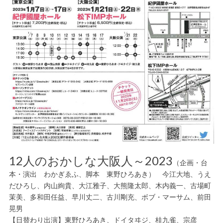
12人のおかしな大阪人～2023
（企画・台
本・演出 わかぎゑふ、脚本 東野ひろあき） 今江大地、うえ
だひろし、内山絢貴、大江雅子、大熊隆太郎、木内義一、古場町
茉美、多和田任益、早川丈二、古川剛充、ボブ・マーサム、前田
晃男
【日替わり出演】東野ひろあき、ドイタヰジ、桂九雀、宗彦