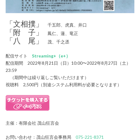
「文相撲」
千五郎、虎真、井口
「附 子」
鳳仁、蓮、竜正
「八 尾」
茂、千之丞
配信サイト
Streaming+（e+）
配信期間 2022年8月21日（日）10:00〜2022年8月27日（土）
23:59
（期間中は繰り返しご覧いただけます）
視聴料 2,500円（別途システム利用料が必要となります）
主催：有限会社 茂山狂言会
お問い合わせ：茂山狂言会事務局
075-221-8371