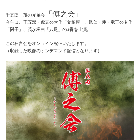
「傅之会」
千五郎・茂の兄弟会
今年は、千五郎・虎真の大作「文相撲」、鳳仁・蓮・竜正の名作
「附子」、茂が稀曲「八尾」の3番を上演。
この狂言会をオンライン配信いたします。
（収録した映像のオンデマンド配信となります）