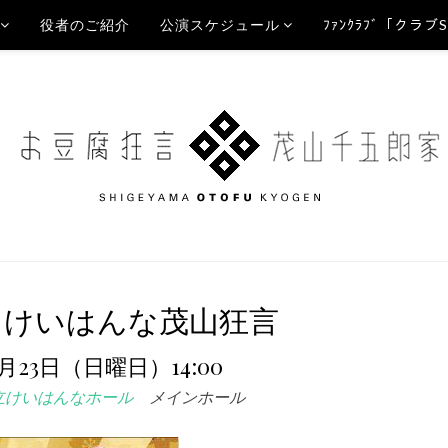
役者のご紹介
公演スケジュール
ﾌｧﾝｸﾗﾌﾞ「クラブ
！けいはんな茂山狂言
1月23日（日曜日）14:00
立けいはんなホール
メインホール