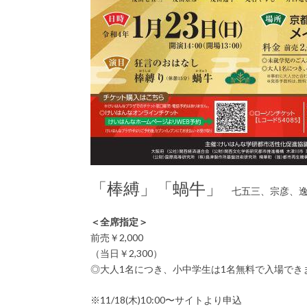
「棒縛」「蝸牛」
七五三、宗彦、逸
＜全席指定＞
前売￥2,000
（当日￥2,300）
◎大人1名につき、小中学生は1名無料で入場でき
※11/18(木)10:00〜サイトより申込