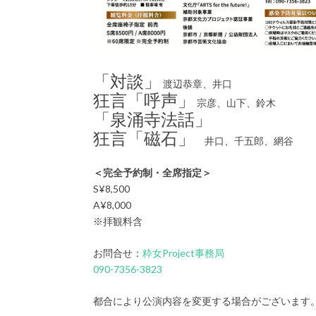
「対談」
渡辺恭章、井口
狂言「呼声」
宗彦、山下、鈴木
「泉涌寺法話」
狂言「磁石」
井口、千五郎、網谷
＜完全予約制・全席指定＞
S¥8,500
A¥8,000
※拝観料含
お問合せ：
粋女Project事務局
090-7356-3823
都合により公演内容を変更する場合がございます