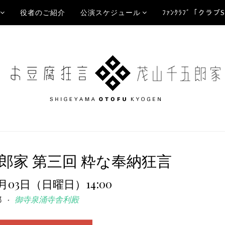
役者のご紹介
公演スケジュール
ﾌｧﾝｸﾗﾌﾞ「クラブ
郎家 第三回 粋な奉納狂言
0月03日（日曜日）14:00
都
御寺泉涌寺舎利殿