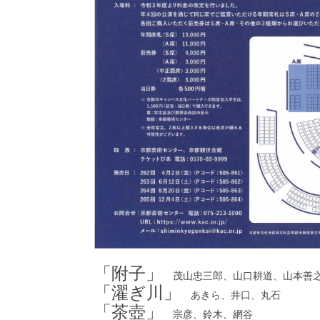
「附子」
茂山忠三郎、山口耕道、山本善
「濯ぎ川」
あきら、井口、丸石
「茶壺」
宗彦、鈴木、網谷