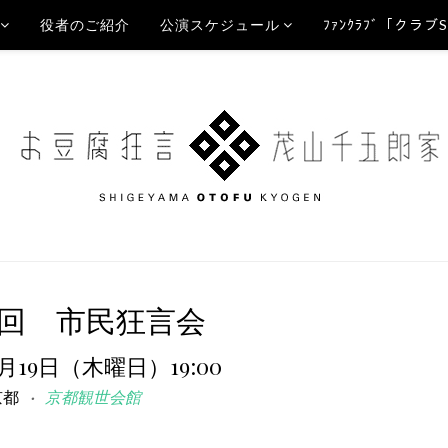
役者のご紹介
公演スケジュール
ﾌｧﾝｸﾗﾌﾞ「クラブ
3回 市民狂言会
8月19日（木曜日）19:00
京都
京都観世会館