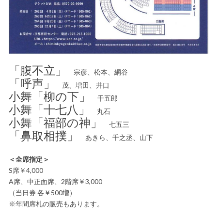
「腹不立」
宗彦、松本、網谷
「呼声」
茂、増田、井口
小舞「柳の下」
千五郎
小舞「十七八」
丸石
小舞「福部の神」
七五三
「鼻取相撲」
あきら、千之丞、山下
＜全席指定＞
S席￥4,000
A席、中正面席、2階席￥3,000
（当日券 各￥500増）
※年間席札の販売もあります。