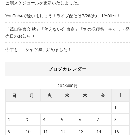
公演スケジュールを更新いたしました。
YouTubeで逢いましょう！ライブ配信は7/28(火)、19:00〜！
「茂山狂言会 秋」「笑えない会 東京」「笑の収穫祭」チケット発
売日のお知らせ！
今年も！Tシャツ屋、始めました！
ブログカレンダー
2026年8月
日
月
火
水
木
金
土
1
2
3
4
5
6
7
8
9
10
11
12
13
14
15