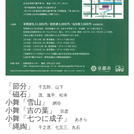
「節分」
千五郎、山下
「磁石」
茂、逸平、松本
小舞「雪山」
網谷
小舞「吉の葉」
宗彦
小舞「七つに成子」
あきら
「縄綯」
千之丞、七五三、丸石