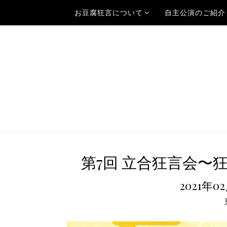
お豆腐狂言について
自主公演のご紹介
第7回 立合狂言会〜
2021年0