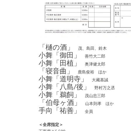
「樋の酒」
茂、島田、鈴木
小舞「御田」
善竹大二郎
小舞「田植」
奥津健太郎
「寝音曲」
鹿島俊裕 ほか
小舞「道明寺」
大藏基誠
小舞「八島/後」
野村万之丞
小舞「鵜飼」
茂山忠三郎
「伯母ヶ酒」
山本則孝 ほか
手向「祐善」
全員
＜全席指定＞