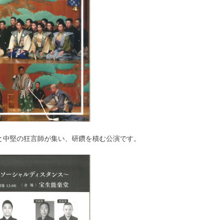
と中堅の狂言師が集い、研鑽を積む公演です。