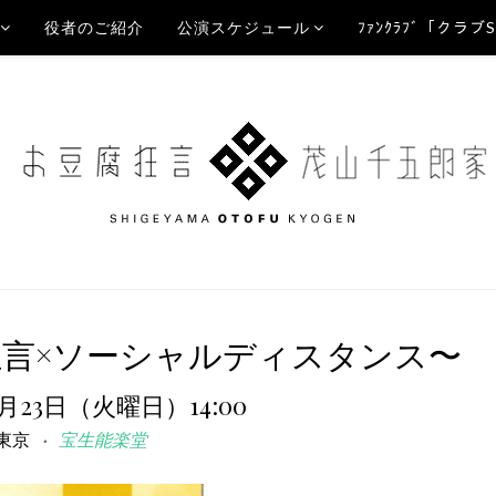
役者のご紹介
公演スケジュール
ﾌｧﾝｸﾗﾌﾞ「クラブ
狂言×ソーシャルディスタンス〜
2月23日（火曜日）14:00
東京
宝生能楽堂