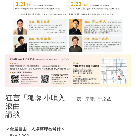
狂言「狐塚 小唄入」
茂、宗彦、千之丞
浪曲
講談
＜全席自由・入場整理番号付＞
一般￥3,800