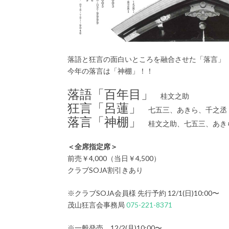
落語と狂言の面白いところを融合させた「落言」
今年の落言は「神棚」！！
落語「百年目」
桂文之助
狂言「呂蓮」
七五三、あきら、千之丞
落言「神棚」
桂文之助、七五三、あき
＜全席指定席＞
前売￥4,000（当日￥4,500）
クラブSOJA割引きあり
※クラブSOJA会員様 先行予約 12/1(日)10:00〜
茂山狂言会事務局
075-221-8371
※一般発売 12/2(月)10:00〜