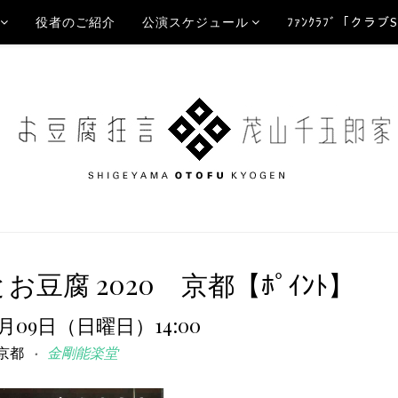
役者のご紹介
公演スケジュール
ﾌｧﾝｸﾗﾌﾞ「クラブ
豆腐 2020 京都【ﾎﾟｲﾝﾄ】
2月09日（日曜日）14:00
京都
金剛能楽堂