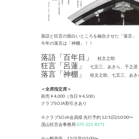
落語と狂言の面白いところを融合させた「落言」
今年の落言は「神棚」！！
落語「百年目」
桂文之助
狂言「呂蓮」
七五三、あきら、千之丞
落言「神棚」
桂文之助、七五三、あき
＜全席指定席＞
前売￥4,000（当日￥4,500）
クラブSOJA割引きあり
※クラブSOJA会員様 先行予約 12/1(日)10:00〜
茂山狂言会事務局
075-221-8371
※一般発売 12/2(月)10:00〜