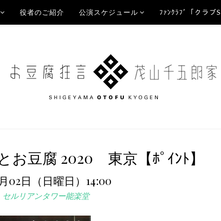
役者のご紹介
公演スケジュール
ﾌｧﾝｸﾗﾌﾞ「クラブ
お豆腐 2020 東京【ﾎﾟｲﾝﾄ】
2月02日（日曜日）14:00
セルリアンタワー能楽堂