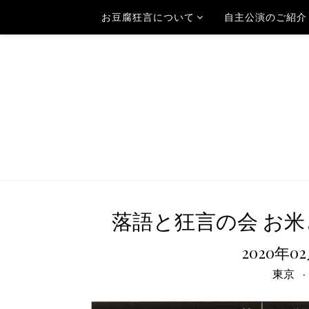
お豆腐狂言について
自主公演のご紹介
落語と狂言の会 お米と
2020年0
東京