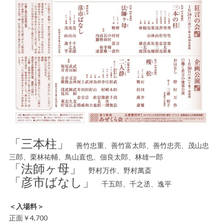
「三本柱」
善竹忠重、善竹富太郎、善竹忠亮、茂山忠
三郎、栗林祐輔、鳥山直也、佃良太郎、林雄一郎
「法師ヶ母」
野村万作、野村萬斎
「彦市ばなし」
千五郎、千之丞、逸平
＜入場料＞
正面￥4,700