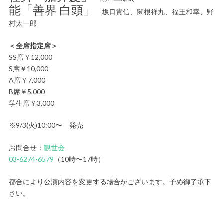
能「善界 白頭」
坂口貴信、関根祥丸、福王和幸、野
村太一郎
＜全席指定席＞
SS席￥12,000
S席￥10,000
A席￥7,000
B席￥5,000
学生席￥3,000
※9/3(火)10:00〜 発売
お問合せ：
観世会
03-6274-6579
（10時〜17時）
都合により公演内容を変更する場合がございます。予め御了承下
さい。