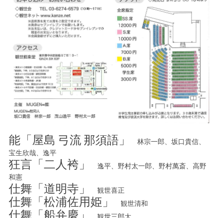
能「屋島 弓流 那須語」
林宗一郎、坂口貴信、
宝生欣哉、逸平
狂言「二人袴」
逸平、野村太一郎、野村萬斎、高野
和憲
仕舞「道明寺」
観世喜正
仕舞「松浦佐用姫」
観世清和
仕舞「船弁慶」
観世三郎太