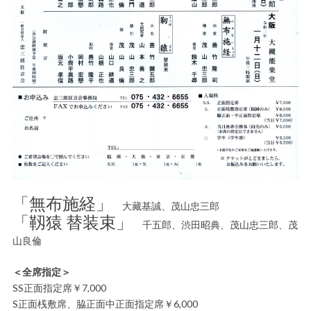
「無布施経」
大藏基誠、茂山忠三郎
「靱猿 替装束」
千五郎、渋田昭典、茂山忠三郎、茂
山良倫
＜全席指定＞
SS正面指定席￥7,000
S正面桟敷席、脇正面中正面指定席￥6,000