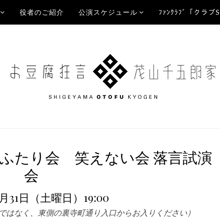
役者のご紹介
公演スケジュール
ﾌｧﾝｸﾗﾌﾞ「クラブ
ふたり会 笑えない会 落言試演
会
8月31日（土曜日）19:00
ではなく、東側の裏寺町通り入口からお入りください）