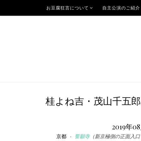
お豆腐狂言について
自主公演のご紹介
桂よね吉・茂山千五郎
2019年0
京都
誓願寺
（新京極側の正面入口