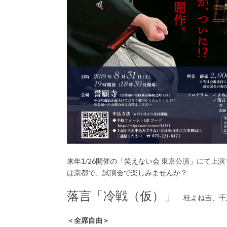
来年1/26開催の「笑えない会 東京公演」にて上
は京都で、試演会で楽しみませんか？
落言「冷戦（仮）」
桂よね吉、千
＜全席自由＞