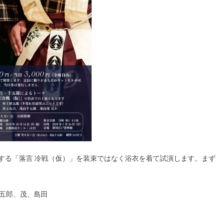
演する「落言 冷戦（仮）」を装束ではなく浴衣を着て試演します。まず
五郎、茂、島田