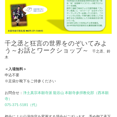
千之丞と狂言の世界をのぞいてみよ
う～お話とワークショップ～
千之丞、鈴
木
＜入場無料＞
申込不要
※足袋か靴下をご持参ください
お問合せ：
浄土真宗本願寺派 龍谷山 本願寺参拝教化部（西本願
寺）
075‐371‐5181（代）
都合により公演内容を変更する場合がございます。予め御了承下