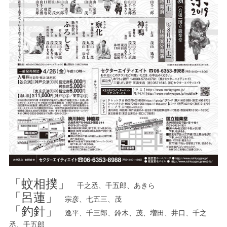
「蚊相撲」
千之丞、千五郎、あきら
「呂蓮」
宗彦、七五三、茂
「釣針」
逸平、千三郎、鈴木、茂、増田、井口、千之
丞、千五郎