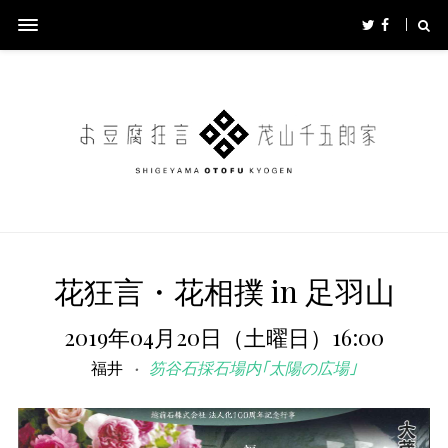
花狂言・花相撲 in 足羽山
2019年04月20日（土曜日）16:00
福井
笏谷石採石場内｢太陽の広場｣