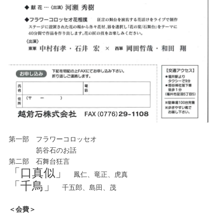
第一部 フラワーコロッセオ
笏谷石のお話
第二部 石舞台狂言
「口真似」
鳳仁、竜正、虎真
「千鳥」
千五郎、島田、茂
＜会費＞