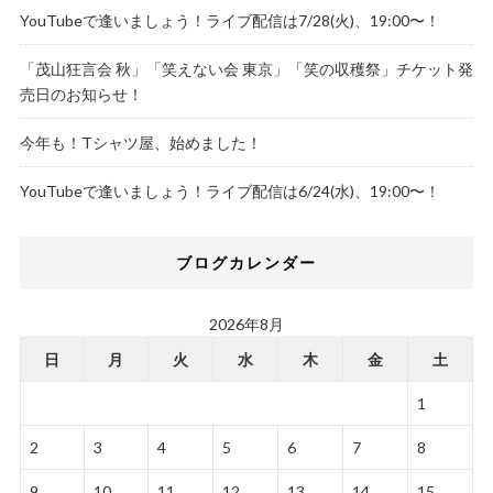
YouTubeで逢いましょう！ライブ配信は7/28(火)、19:00〜！
「茂山狂言会 秋」「笑えない会 東京」「笑の収穫祭」チケット発
売日のお知らせ！
今年も！Tシャツ屋、始めました！
YouTubeで逢いましょう！ライブ配信は6/24(水)、19:00〜！
ブログカレンダー
2026年8月
日
月
火
水
木
金
土
1
2
3
4
5
6
7
8
9
10
11
12
13
14
15