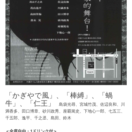
「かぎやで風」、「棒縛」、「蝸
牛」、「仁王」
島袋光尋、宮城竹茂、佐辺良和、川
満香多、田口博章、砂川政秀、座覇篤史、下地心一郎、七五三、
千五郎、逸平、千之丞、島田、鈴木
＜全席自由・1ドリンク付＞