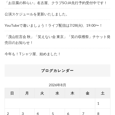
「お豆腐の和らい」名古屋、クラブSOJA先行予約受付中です！
公演スケジュールを更新いたしました。
YouTubeで逢いましょう！ライブ配信は7/28(火)、19:00〜！
「茂山狂言会 秋」「笑えない会 東京」「笑の収穫祭」チケット発
売日のお知らせ！
今年も！Tシャツ屋、始めました！
ブログカレンダー
2026年8月
日
月
火
水
木
金
土
1
2
3
4
5
6
7
8