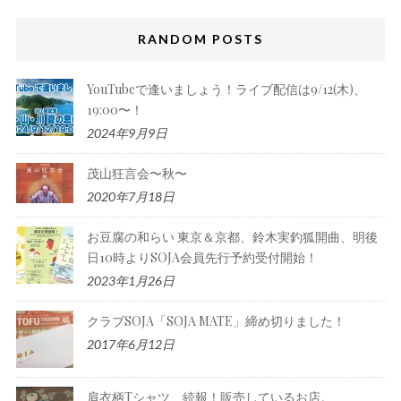
RANDOM POSTS
YouTubeで逢いましょう！ライブ配信は9/12(木)、
19:00〜！
2024年9月9日
茂山狂言会〜秋〜
2020年7月18日
お豆腐の和らい 東京＆京都、鈴木実釣狐開曲、明後
日10時よりSOJA会員先行予約受付開始！
2023年1月26日
クラブSOJA「SOJA MATE」締め切りました！
2017年6月12日
肩衣柄Tシャツ、続報！販売しているお店。