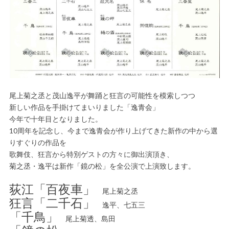
尾上菊之丞と茂山逸平が舞踊と狂言の可能性を模索しつつ
新しい作品を手掛けてまいりました「逸青会」
今年で十年目となりました。
10周年を記念し、今まで逸青会が作り上げてきた新作の中から選
りすぐりの作品を
歌舞伎、狂言から特別ゲストの方々に御出演頂き、
菊之丞・逸平は新作「鏡の松」を全公演で上演致します。
荻江「百夜車」
尾上菊之丞
狂言「二千石」
逸平、七五三
「千鳥」
尾上菊透、島田