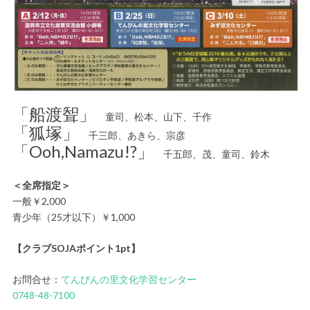
「船渡聟」
童司、松本、山下、千作
「狐塚」
千三郎、あきら、宗彦
「Ooh,Namazu!?」
千五郎、茂、童司、鈴木
＜全席指定＞
一般￥2,000
青少年（25才以下）￥1,000
【クラブSOJAポイント1pt】
お問合せ：
てんびんの里文化学習センター
0748-48-7100