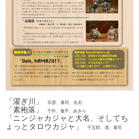
「濯ぎ川」
宗彦、童司、丸石
「素袍落」
千作、逸平、あきら
「ニンジャカジャと大名、そしてち
ょっとタロウカジャ」
千五郎、茂、童司